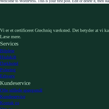
Welcome to WordPress. This is your first post. Edit or delete it, then sta
Vi er et certificeret Gtechniq værksted. Det betyder at vi
Læse mere.
Services
Bilpleje
Hjulskift
Dækhotel
Polering
Erhverv
Kundeservice
Ofte stillede spørgsmål
Kundeservice
Kontak os