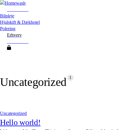
Skip
to
Book en tid
main
Menu
Bilpleje
content
Hjulskift & Dækhotel
Polering
Erhverv
Book en tid
1
Uncategorized
Uncategorized
Hello world!